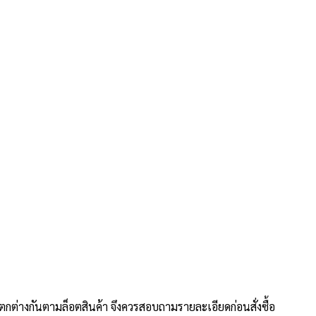
กต่างกันตามล็อตสินค้า จึงควรสอบถามรายละเอียดก่อนสั่งซื้อ