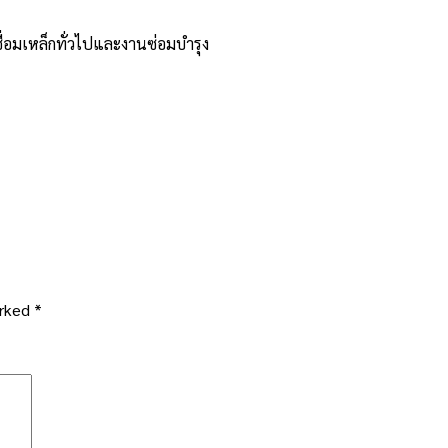
่อมเหล็กทั่วไปและงานซ่อมบำรุง
arked
*