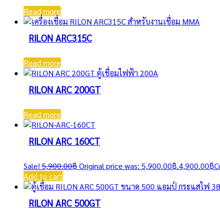
Read more
RILON ARC315C
Read more
RILON ARC 200GT
Read more
RILON ARC 160CT
Sale!
5,900.00
฿
Original price was: 5,900.00฿.
4,900.00
฿
C
Add to cart
RILON ARC 500GT