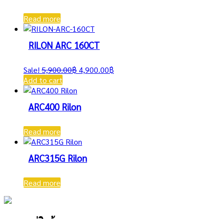
Read more
RILON ARC 160CT
Original
Current
Sale!
5,900.00
฿
4,900.00
฿
price
price
Add to cart
was:
is:
5,900.00฿.
4,900.00฿.
ARC400 Rilon
Read more
ARC315G Rilon
Read more