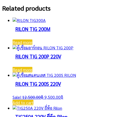
Related products
RILON TIG 200M
Read more
RILON TIG 200P 220V
Read more
RILON TIG 200S 220V
Original
Current
Sale!
12,500.00
฿
9,500.00
฿
price
price
Add to cart
was:
is:
12,500.00฿.
9,500.00฿.
TIG250A 220V ยี่ห้อ Rilon