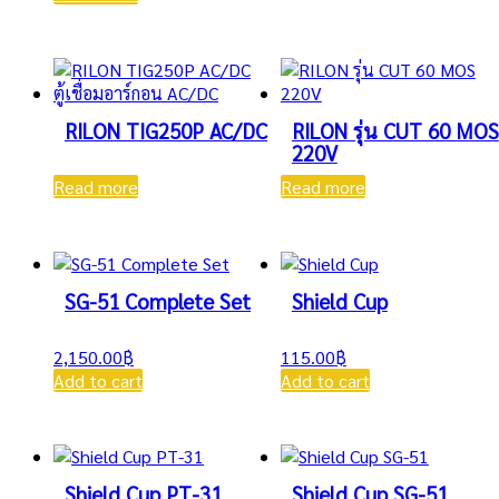
RILON TIG250P AC/DC
RILON รุ่น CUT 60 MOS
220V
Read more
Read more
SG-51 Complete Set
Shield Cup
2,150.00
฿
115.00
฿
Add to cart
Add to cart
Shield Cup PT-31
Shield Cup SG-51