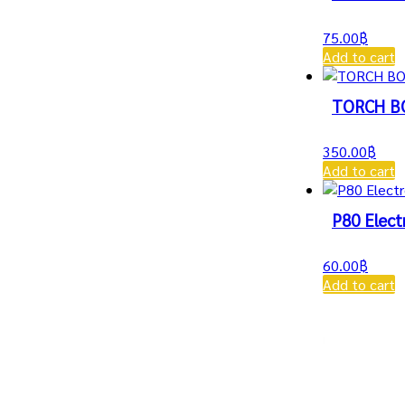
75.00
฿
Add to cart
TORCH B
350.00
฿
Add to cart
P80 Elect
60.00
฿
Add to cart