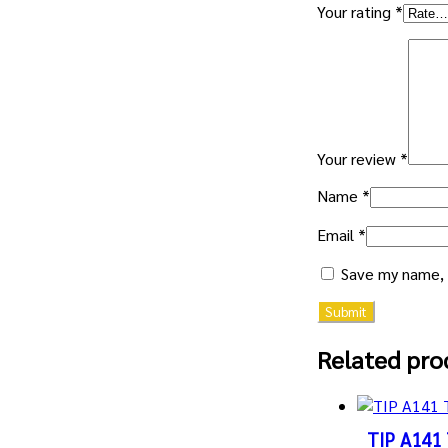
Your rating
*
Your review
*
Name
*
Email
*
Save my name, e
Related pro
TIP A141 