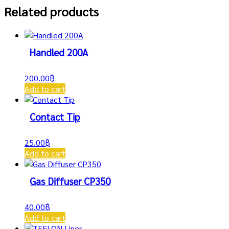
Related products
Handled 200A
200.00
฿
Add to cart
Contact Tip
25.00
฿
Add to cart
Gas Diffuser CP350
40.00
฿
Add to cart