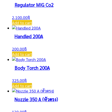
Regulator MIG Co2
2,100.00
฿
Add to cart
Handled 200A
200.00
฿
Add to cart
Body Torch 200A
325.00
฿
Add to cart
Nozzle 350 A (หัวตรง)
120.00
฿