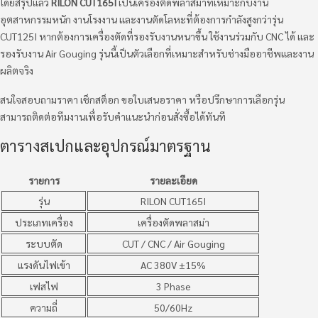
โดยสรุปแล้ว
RILON CUT165I
เป็นเครื่องตัดพลาสม่าที่เหมาะกับงาน
อุตสาหกรรมหนัก งานโรงงาน และงานตัดโลหะที่ต้องการกำลังสูงกว่ารุ่น
CUT125I หากต้องการเครื่องตัดที่รองรับงานหนาขึ้น ใช้งานร่วมกับ CNC ได้ และ
รองรับงาน Air Gouging รุ่นนี้เป็นตัวเลือกที่เหมาะสำหรับช่างมืออาชีพและงาน
ผลิตจริง
สนใจสอบถามราคา เช็กสต็อก ขอใบเสนอราคา หรือปรึกษาการเลือกรุ่น
สามารถติดต่อทีมงานเพื่อรับคำแนะนำก่อนสั่งซื้อได้ทันที
ตารางสเปกและอุปกรณ์มาตรฐาน
รายการ
รายละเอียด
รุ่น
RILON CUT165I
ประเภทเครื่อง
เครื่องตัดพลาสม่า
ระบบตัด
CUT / CNC / Air Gouging
แรงดันไฟเข้า
AC 380V ±15%
เฟสไฟ
3 Phase
ความถี่
50/60Hz