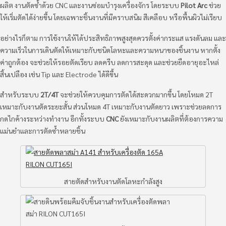
ผลิต งานตัดซ้ำด้วย CNC และงานซ่อมบำรุงเครื่องจักร โดยระบบ
Pilot Arc
ช่วย
ให้เริ่มตัดได้ง่ายขึ้น โดยเฉพาะชิ้นงานที่มีคราบสนิม สีเคลือบ หรือพื้นผิวไม่เรียบ
อย่างไรก็ตาม การใช้งานให้ได้ประสิทธิภาพสูงสุดควรตั้งค่ากระแส แรงดันลม และ
ความเร็วในการเดินตัดให้เหมาะกับชนิดโลหะและความหนาของชิ้นงาน หากตั้ง
ค่าถูกต้อง จะช่วยให้รอยตัดเรียบ ลดครีบ ลดการสะดุด และช่วยยืดอายุอะไหล่
สิ้นเปลือง เช่น Tip และ Electrode ได้ดีขึ้น
สำหรับระบบ
2T/4T
จะช่วยให้ควบคุมการตัดได้สะดวกมากขึ้น โดยโหมด 2T
เหมาะกับงานตัดระยะสั้น ส่วนโหมด 4T เหมาะกับงานตัดยาว เพราะช่วยลดการ
กดไกค้างระหว่างทำงาน อีกทั้งระบบ
CNC
ยังเหมาะกับงานผลิตที่ต้องการความ
แม่นยำและการตัดซ้ำหลายชิ้น
สายตัดสำหรับงานตัดโลหะกำลังสูง