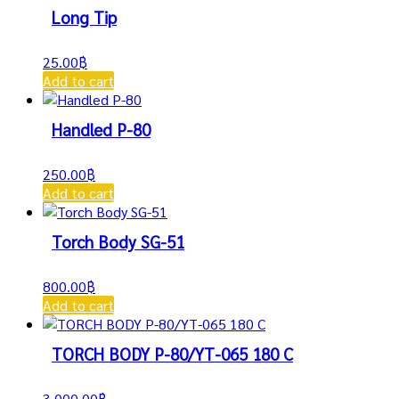
Long Tip
25.00
฿
Add to cart
Handled P-80
250.00
฿
Add to cart
Torch Body SG-51
800.00
฿
Add to cart
TORCH BODY P-80/YT-065 180 C
3,000.00
฿