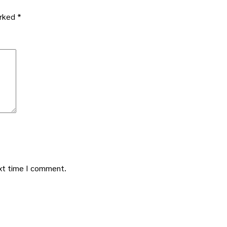
arked
*
ext time I comment.