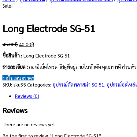
Sale!
Long Electrode SG-51
Original
Current
45.00
฿
40.00
฿
price
price
ชื่อสินค้า :
Long Electrode SG-51
was:
is:
45.00฿.
40.00฿.
รายละเอียด
:
ลองอิเล็คโทรด วัสดุที่อยู่ภายในหัวตัด คุณภาพดี ส่วนห
ขอใบเสนอราคา
SKU:
sku35
Categories:
อุปกรณ์ตัดพลาสม่า SG-51
,
อุปกรณ์อะไหล่เ
Reviews (0)
Reviews
There are no reviews yet.
Be the first to review “Long Electrode SG-51”