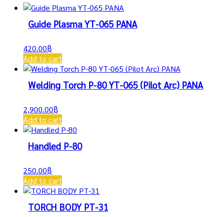
Guide Plasma YT-065 PANA
420.00
฿
Add to cart
Welding Torch P-80 YT-065 (Pilot Arc) PANA
2,900.00
฿
Add to cart
Handled P-80
250.00
฿
Add to cart
TORCH BODY PT-31