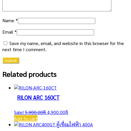
Name
*
Email
*
Save my name, email, and website in this browser for the
next time I comment.
Related products
RILON ARC 160CT
Original
Current
Sale!
5,900.00
฿
4,900.00
฿
price
price
Add to cart
was:
is:
5,900.00฿.
4,900.00฿.