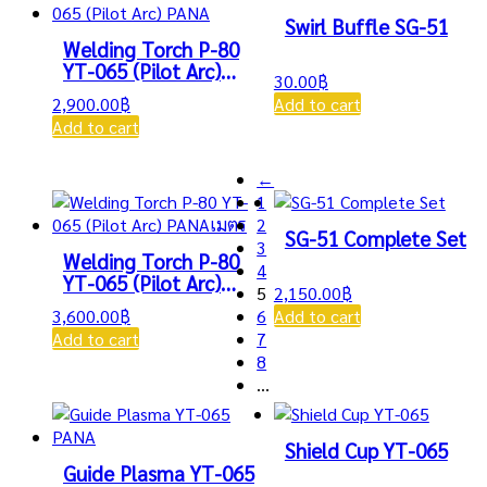
Swirl Buffle SG-51
Welding Torch P-80
YT-065 (Pilot Arc)
30.00
฿
PANA
2,900.00
฿
Add to cart
Add to cart
←
1
2
SG-51 Complete Set
3
Welding Torch P-80
4
YT-065 (Pilot Arc)
5
2,150.00
฿
PANAเมตร
3,600.00
฿
6
Add to cart
Add to cart
7
8
…
Shield Cup YT-065
Guide Plasma YT-065